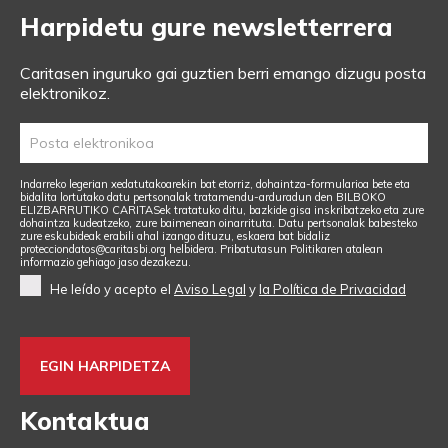
Harpidetu gure newsletterrera
Caritasen inguruko gai guztien berri emango dizugu posta
elektronikoz.
Indarreko legerian xedatutakoarekin bat etorriz, dohaintza-formularioa bete eta
bidalita lortutako datu pertsonalak tratamendu-arduradun den BILBOKO
ELIZBARRUTIKO CARITASek tratatuko ditu, bazkide gisa inskribatzeko eta zure
dohaintza kudeatzeko, zure baimenean oinarrituta. Datu pertsonalak babesteko
zure eskubideak erabili ahal izango dituzu, eskaera bat bidaliz
protecciondatos@caritasbi.org
helbidera. Pribatutasun Politikaren atalean
informazio gehiago jaso dezakezu.
He leído y acepto el
Aviso Legal
y
la Política de Privacidad
Kontaktua