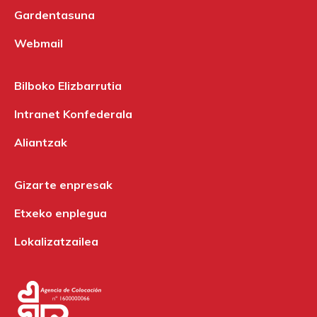
Gardentasuna
Webmail
Bilboko Elizbarrutia
Intranet Konfederala
Aliantzak
Gizarte enpresak
Etxeko enplegua
Lokalizatzailea