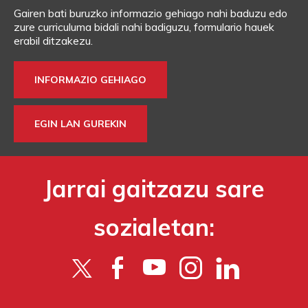
Gairen bati buruzko informazio gehiago nahi baduzu edo
zure curriculuma bidali nahi badiguzu, formulario hauek
erabil ditzakezu.
INFORMAZIO GEHIAGO
EGIN LAN GUREKIN
Jarrai gaitzazu sare
sozialetan: