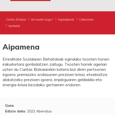
Caritas Bizkaia
Zer esaten dugu?
Argitalpenak
Colecciones
Ikerketak
Aipamena
Errealitate Sozialaren Behatokiak egindako txosten honen
irakurketara gonbidatzen zaitugu. Txosten horrek agerian
uzten du Caritas Bizkaiarekin batera bizi diren pertsonen
egoera, premiazko ondasunen prezioen krisia, etxebizitza
alokatzeko prezioen igoera, enpleguaren geldialdia eta
energia-krisia bezalako gertaeren ondoren.
Gaia
:
Edizio data
: 2022 Abendua